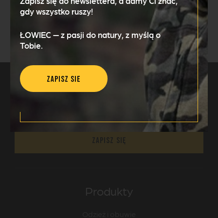
Zapisz się do newslettera, a damy Ci znać,
gdy wszystko ruszy!
ŁOWIEC — z pasji do natury, z myślą o
Wyślij wiadomość
Tobie.
Zapisz sie
Zapisz się do naszego
newslettera
Zapisz się
Produkty
Odzież i obuwie