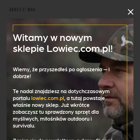
Adres e-mail
Witamy w nowym
sklepie Lowiec.com.pl!
Treść wiadomości
Wiemy, że przyszedłeś po ogłoszenia — i
dobrze!
Te nadal znajdziesz na dotychczasowym
portalu
lowiec.com.pl
, a tutaj powstaje
właśnie
nowy sklep
. Już wkrótce
Potwierdzam, że zapoznałem się i akceptuję
zobaczysz tu sprawdzony sprzęt dla
regulamin serwisu
internetowego.
myśliwych, miłośników outdooru i
survivalu.
Potwierdzam, że zapoznałem się z
polityką
prywatności serwisu
internetowego.