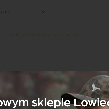
yślne
 Jeszcze nic tu nie ma, ale pracujemy nad tym.
wym sklepie Lowiec