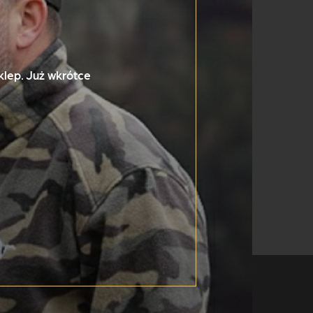
klep
. Już wkrótce