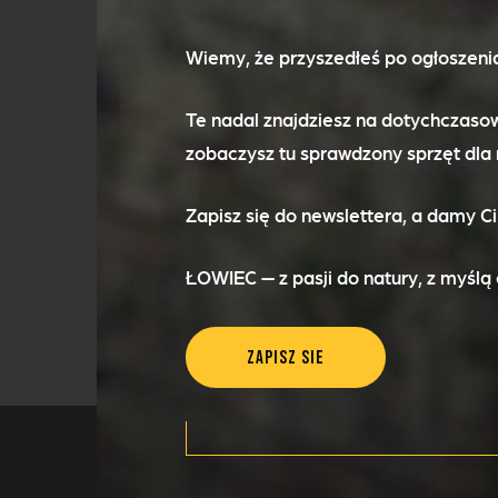
Noże
Wiemy, że przyszedłeś po ogłoszenia
Turystyka
Te nadal znajdziesz na dotychczas
zobaczysz tu sprawdzony sprzęt dla m
Bezpieczeństwo
Zapisz się do newslettera, a damy Ci
Latarki
ŁOWIEC — z pasji do natury, z myślą 
Grille i wędzarnie
Zapisz sie