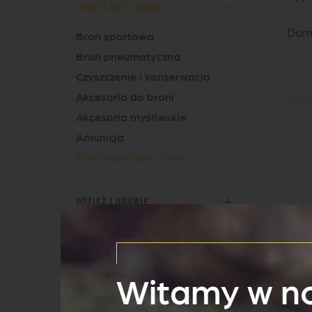
Myślistwo i broń
Dom
Broń sportowa
Broń pneumatyczna
Czyszczenie i konserwacja
Akcesoria do broni
Ups!
Akcesoria myśliwskie
Amunicja
Broń czarnoprochowa
Odzież i obuwie
Optyka
Witamy w no
Strzelectwo