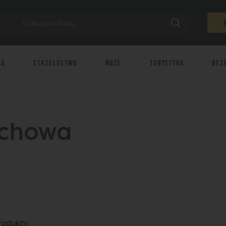
ka
Strzelectwo
Noże
Turystyka
Bez
ochowa
produkty: