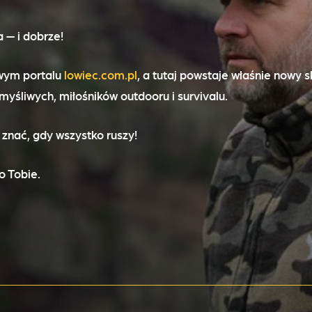
 — i dobrze!
owym portalu
lowiec.com.pl
, a tutaj powstaje właśnie
nowy s
yśliwych, miłośników outdooru i survivalu.
 znać, gdy wszystko ruszy!
o Tobie.