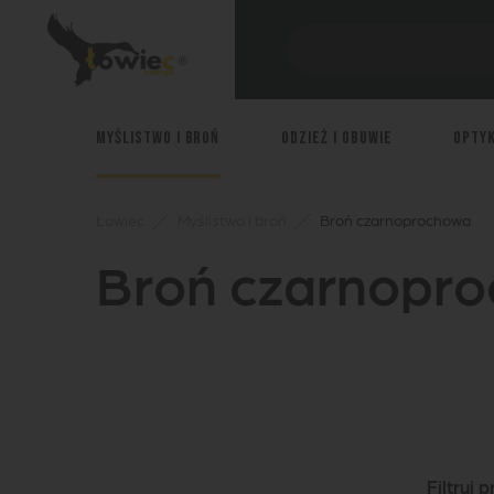
Myślistwo i broń
Odzież i obuwie
Opty
Łowiec
Myślistwo i broń
Broń czarnoprochowa
Broń czarnopr
Filtruj 